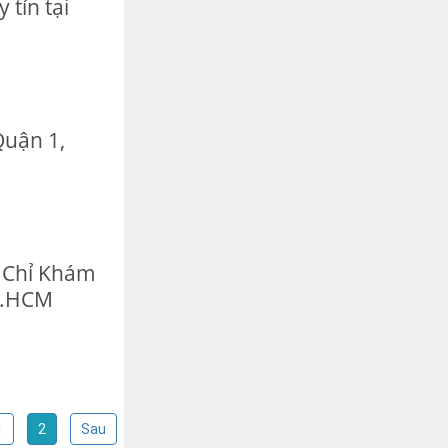
tín tại
Quận 1,
 Chỉ Khám
P.HCM
1
2
Sau