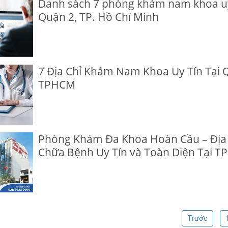
Danh sách 7 phòng khám nam khoa uy 
Quận 2, TP. Hồ Chí Minh
7 Địa Chỉ Khám Nam Khoa Uy Tín Tại 
TPHCM
Phòng Khám Đa Khoa Hoàn Cầu – Địa
Chữa Bệnh Uy Tín và Toàn Diện Tại T
Trước