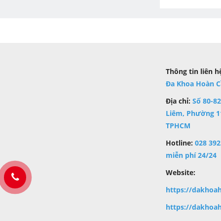
Thông tin liên h
Đa Khoa Hoàn C
Địa chỉ:
Số 80-8
Liêm, Phường 11
TPHCM
Hotline:
028 392
miễn phí 24/24
Website:
https://dakhoa
h
ttps://dakhoa