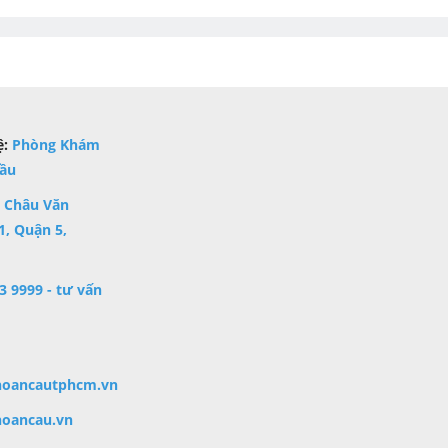
ệ:
Phòng Khám
ầu
2 Châu Văn
, Quận 5,
3 9999 - tư vấn
hoancautphcm.vn
hoancau.vn