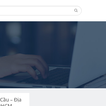
Cầu – Địa
TPHCM