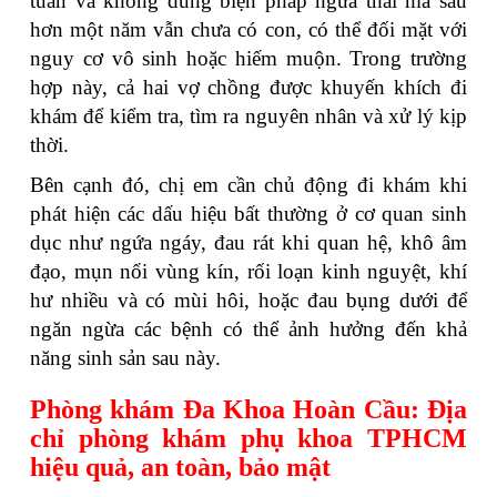
tuần và không dùng biện pháp ngừa thai mà sau
hơn một năm vẫn chưa có con, có thể đối mặt với
nguy cơ vô sinh hoặc hiếm muộn. Trong trường
hợp này, cả hai vợ chồng được khuyến khích đi
khám để kiểm tra, tìm ra nguyên nhân và xử lý kịp
thời.
Bên cạnh đó, chị em cần chủ động đi khám khi
phát hiện các dấu hiệu bất thường ở cơ quan sinh
dục như ngứa ngáy, đau rát khi quan hệ, khô âm
đạo, mụn nổi vùng kín, rối loạn kinh nguyệt, khí
hư nhiều và có mùi hôi, hoặc đau bụng dưới để
ngăn ngừa các bệnh có thể ảnh hưởng đến khả
năng sinh sản sau này.
Phòng khám Đa Khoa Hoàn Cầu: Địa
chỉ phòng khám phụ khoa TPHCM
hiệu quả, an toàn, bảo mật