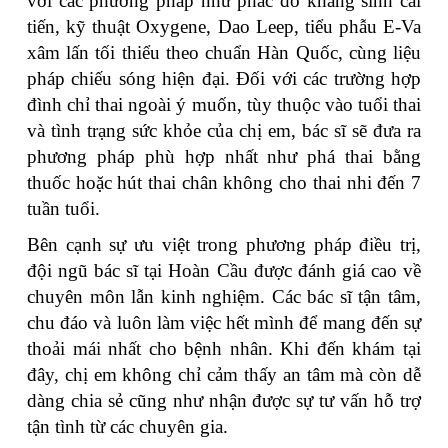
với các phương pháp như phác đồ kháng sinh cải
tiến, kỹ thuật Oxygene, Dao Leep, tiểu phẫu E-Va
xâm lấn tối thiểu theo chuẩn Hàn Quốc, cùng liệu
pháp chiếu sóng hiện đại. Đối với các trường hợp
đình chỉ thai ngoài ý muốn, tùy thuộc vào tuổi thai
và tình trạng sức khỏe của chị em, bác sĩ sẽ đưa ra
phương pháp phù hợp nhất như phá thai bằng
thuốc hoặc hút thai chân không cho thai nhi đến 7
tuần tuổi.
Bên cạnh sự ưu việt trong phương pháp điều trị,
đội ngũ bác sĩ tại Hoàn Cầu được đánh giá cao về
chuyên môn lẫn kinh nghiệm. Các bác sĩ tận tâm,
chu đáo và luôn làm việc hết mình để mang đến sự
thoải mái nhất cho bệnh nhân. Khi đến khám tại
đây, chị em không chỉ cảm thấy an tâm mà còn dễ
dàng chia sẻ cũng như nhận được sự tư vấn hỗ trợ
tận tình từ các chuyên gia.