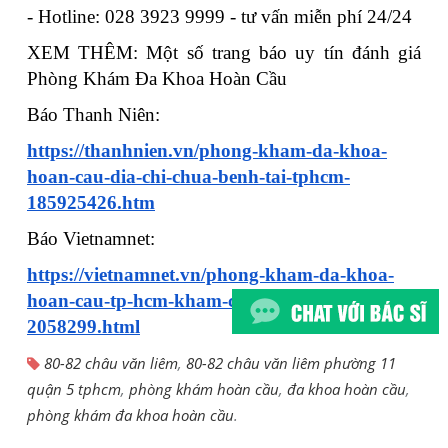
- Hotline: 028 3923 9999 - tư vấn miễn phí 24/24
XEM THÊM: Một số trang báo uy tín đánh giá
Phòng Khám Đa Khoa Hoàn Cầu
Báo Thanh Niên:
https://thanhnien.vn/phong-kham-da-khoa-
hoan-cau-dia-chi-chua-benh-tai-tphcm-
185925426.htm
Báo Vietnamnet:
https://vietnamnet.vn/phong-kham-da-khoa-
hoan-cau-tp-hcm-kham-chua-benh-ngoai-gio-
2058299.html
80-82 châu văn liêm
,
80-82 châu văn liêm phường 11
quận 5 tphcm
,
phòng khám hoàn cầu
,
đa khoa hoàn cầu
,
phòng khám đa khoa hoàn cầu
.